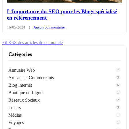
L’Importance du SEO pour les Blogs spécialisé
en référencement
16/05/2024
|
Aucun commentaire
Fil RSS des articles de ce mot clé
Catégories
Annuaire Web
7
Artisans et Commercants
3
Blog internet
6
Boutique en Ligne
1
Réseaux Sociaux
2
Loisirs
3
Médias
1
Voyages
1