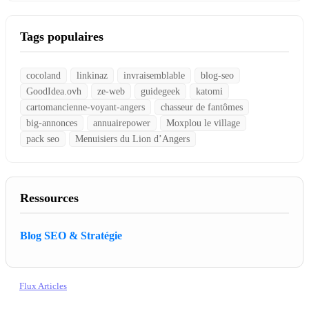
Tags populaires
cocoland
linkinaz
invraisemblable
blog-seo
GoodIdea.ovh
ze-web
guidegeek
katomi
cartomancienne-voyant-angers
chasseur de fantômes
big-annonces
annuairepower
Moxplou le village
pack seo
Menuisiers du Lion d’Angers
Ressources
Blog SEO & Stratégie
Flux Articles