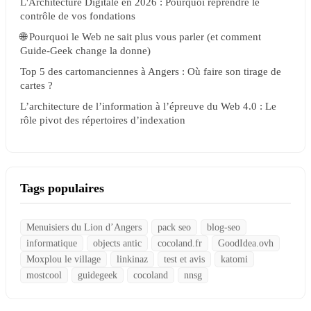
L'Architecture Digitale en 2026 : Pourquoi reprendre le
contrôle de vos fondations
🌐 Pourquoi le Web ne sait plus vous parler (et comment
Guide-Geek change la donne)
Top 5 des cartomanciennes à Angers : Où faire son tirage de
cartes ?
L’architecture de l’information à l’épreuve du Web 4.0 : Le
rôle pivot des répertoires d’indexation
Tags populaires
Menuisiers du Lion d’Angers
pack seo
blog-seo
informatique
objects antic
cocoland.fr
GoodIdea.ovh
Moxplou le village
linkinaz
test et avis
katomi
mostcool
guidegeek
cocoland
nnsg